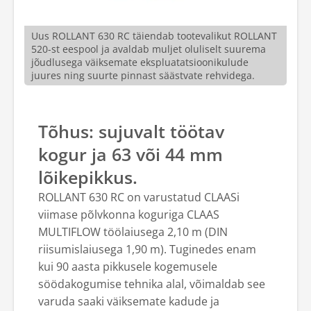
Uus ROLLANT 630 RC täiendab tootevalikut ROLLANT
520-st eespool ja avaldab muljet oluliselt suurema
jõudlusega väiksemate ekspluatatsioonikulude
juures ning suurte pinnast säästvate rehvidega.
Tõhus: sujuvalt töötav
kogur ja 63 või 44 mm
lõikepikkus.
ROLLANT 630 RC on varustatud CLAASi
viimase põlvkonna koguriga CLAAS
MULTIFLOW töölaiusega 2,10 m (DIN
riisumislaiusega 1,90 m). Tuginedes enam
kui 90 aasta pikkusele kogemusele
söödakogumise tehnika alal, võimaldab see
varuda saaki väiksemate kadude ja