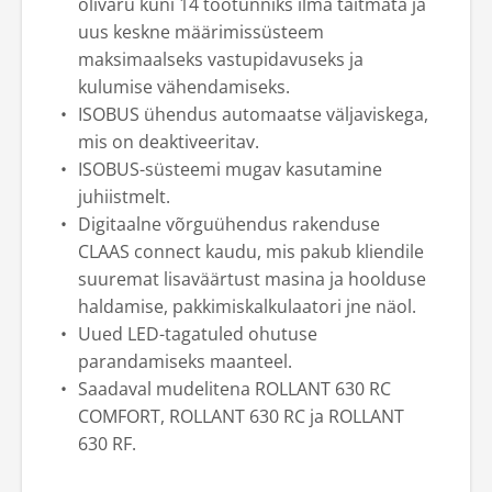
õlivaru kuni 14 töötunniks ilma täitmata ja
uus keskne määrimissüsteem
maksimaalseks vastupidavuseks ja
kulumise vähendamiseks.
ISOBUS ühendus automaatse väljaviskega,
mis on deaktiveeritav.
ISOBUS-süsteemi mugav kasutamine
juhiistmelt.
Digitaalne võrguühendus rakenduse
CLAAS connect kaudu, mis pakub kliendile
suuremat lisaväärtust masina ja hoolduse
haldamise, pakkimiskalkulaatori jne näol.
Uued LED-tagatuled ohutuse
parandamiseks maanteel.
Saadaval mudelitena ROLLANT 630 RC
COMFORT, ROLLANT 630 RC ja ROLLANT
630 RF.