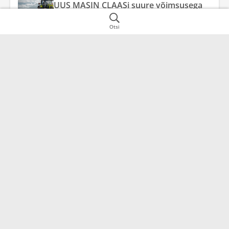
UUS MASIN CLAASi suure võimsusega
traktorite klassis – AXION 8
Otsi
Baltic Agro Machinery AS
Ettevõtte info
75306
Harjumaa
Hea teada
Jälgige meid sotsiaalmeedias