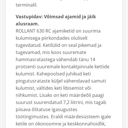
terminalil.
Vastupidav: Võimsad ajamid ja jäik
alusraam.
ROLLANT 630 RC ajamiketid on suurima
kulumisega piirkondades oluliselt
tugevdatud. Ketilülid on seal pikemad ja
tugevamad, mis koos suuremate
hammasratastega vähendab tänu 14
protsenti suuremale kontaktpinnale kettide
kulumist. Kahepoolsed juhikud keti
pingutusrataste küljel vähendavad samuti
kulumist, vältides keti libisemist või
nihkumist. Lisaks on keti määrdeõli paagi
suurust suurendatud 7,2 liitrini, mis tagab
piisava õlitatuse igasugustes
töötingimustes. Eraldi määrdesüsteem igale
ketile on ökonoomne ja keskkonnahoidlik,