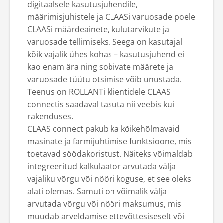
digitaalsele kasutusjuhendile,
määrimisjuhistele ja CLAASi varuosade poele
CLAASi määrdeainete, kulutarvikute ja
varuosade tellimiseks. Seega on kasutajal
kõik vajalik ühes kohas – kasutusjuhend ei
kao enam ära ning sobivate määrete ja
varuosade tüütu otsimise võib unustada.
Teenus on ROLLANTi klientidele CLAAS
connectis saadaval tasuta nii veebis kui
rakenduses.
CLAAS connect pakub ka kõikehõlmavaid
masinate ja farmijuhtimise funktsioone, mis
toetavad söödakoristust. Näiteks võimaldab
integreeritud kalkulaator arvutada välja
vajaliku võrgu või nööri koguse, et see oleks
alati olemas. Samuti on võimalik välja
arvutada võrgu või nööri maksumus, mis
muudab arveldamise ettevõttesiseselt või