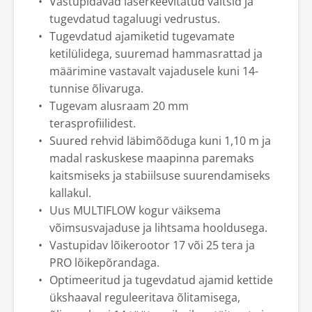
Vastupidavad laserkeevitatud valtsid ja
tugevdatud tagaluugi vedrustus.
Tugevdatud ajamiketid tugevamate
ketilülidega, suuremad hammasrattad ja
määrimine vastavalt vajadusele kuni 14-
tunnise õlivaruga.
Tugevam alusraam 20 mm
terasprofiilidest.
Suured rehvid läbimõõduga kuni 1,10 m ja
madal raskuskese maapinna paremaks
kaitsmiseks ja stabiilsuse suurendamiseks
kallakul.
Uus MULTIFLOW kogur väiksema
võimsusvajaduse ja lihtsama hooldusega.
Vastupidav lõikerootor 17 või 25 tera ja
PRO lõikepõrandaga.
Optimeeritud ja tugevdatud ajamid kettide
ükshaaval reguleeritava õlitamisega,