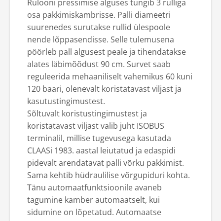
Rulooni pressimise alguses tungib 3 rulliga
osa pakkimiskambrisse. Palli diameetri
suurenedes surutakse rullid ülespoole
nende lõppasendisse. Selle tulemusena
pöörleb pall algusest peale ja tihendatakse
alates läbimõõdust 90 cm. Survet saab
reguleerida mehaaniliselt vahemikus 60 kuni
120 baari, olenevalt koristatavast viljast ja
kasutustingimustest.
Sõltuvalt koristustingimustest ja
koristatavast viljast valib juht ISOBUS
terminalil, millise tugevusega kasutada
CLAASi 1983. aastal leiutatud ja edaspidi
pidevalt arendatavat palli võrku pakkimist.
Sama kehtib hüdraulilise võrgupiduri kohta.
Tänu automaatfunktsioonile avaneb
tagumine kamber automaatselt, kui
sidumine on lõpetatud. Automaatse