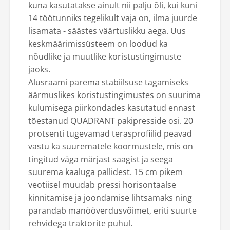
kuna kasutatakse ainult nii palju õli, kui kuni
14 töötunniks tegelikult vaja on, ilma juurde
lisamata - säästes väärtuslikku aega. Uus
keskmäärimissüsteem on loodud ka
nõudlike ja muutlike koristustingimuste
jaoks.
Alusraami parema stabiilsuse tagamiseks
äärmuslikes koristustingimustes on suurima
kulumisega piirkondades kasutatud ennast
tõestanud QUADRANT pakipresside osi. 20
protsenti tugevamad terasprofiilid peavad
vastu ka suurematele koormustele, mis on
tingitud väga märjast saagist ja seega
suurema kaaluga pallidest. 15 cm pikem
veotiisel muudab pressi horisontaalse
kinnitamise ja joondamise lihtsamaks ning
parandab manööverdusvõimet, eriti suurte
rehvidega traktorite puhul.