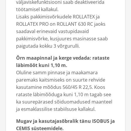
väljaviskefunktsiooni saab deaktiveerida
töötamisel kallakul.
Lisaks pakkimisvõrkudele ROLLATEX ja
ROLLATEX PRO on ROLLANT 630 RC jaoks
saadaval erinevaid vastupidavaid
pakkimisvõrke, kusjuures masinasse saab
paigutada kokku 3 võrgurulli.
Õrn maapinnal ja kerge vedada: rataste
läbimõõt kuni 1,10 m.
Oluline samm pinnase ja maakamara
paremaks kaitsmiseks on suurte rehvide
kasutamine mõõdus 560/45 R 22,5. Koos
rataste läbimõõduga kuni 1,10 m tagab see
ka suurepärased sõiduomadused maanteel
ja esmaklassilise stabiilsuse kallakul.
Mugav ja kasutajasõbralik tänu ISOBUS ja
CEMIS süsteemidele.