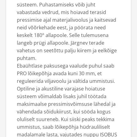
süsteem. Puhastamiseks võib juht
vabastada vedrud, mis hoiavad terasid
pressimise ajal materjalivoolus ja kaitsevad
neid võõrkehade eest, ja pöörata need
keskelt 180° allapoole. Selle tulemusena
langeb prügi allapoole. Järgnev terade
vahetus on seetõttu palju kiirem ja eelkõige
puhtam.
Ebaühtlase paksusega vaalude puhul saab
PRO lõikepõhja avada kuni 30 mm, et
reguleerida viljavoolu ja vältida ummistusi.
Optiline ja akustiline varajase hoiatuse
süsteem võimaldab lisaks juhil töötada
maksimaalse pressimisvõimsuse lähedal ja
vähendada sõidukiirust, kui sööda kogus
oluliselt suureneb. Kui siiski peaks tekkima
ummistus, saab lõikepõhja hüdrauliliselt
madalamale lasta, vajutades nuppu ISOBUS