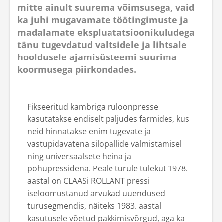
mitte ainult suurema võimsusega, vaid
ka juhi mugavamate töötingimuste ja
madalamate ekspluatatsioonikuludega
tänu tugevdatud valtsidele ja lihtsale
hooldusele ajamisüsteemi suurima
koormusega piirkondades.
Fikseeritud kambriga ruloonpresse
kasutatakse endiselt paljudes farmides, kus
neid hinnatakse enim tugevate ja
vastupidavatena silopallide valmistamisel
ning universaalsete heina ja
põhupressidena. Peale turule tulekut 1978.
aastal on CLAASi ROLLANT pressi
iseloomustanud arvukad uuendused
turusegmendis, näiteks 1983. aastal
kasutusele võetud pakkimisvõrgud, aga ka