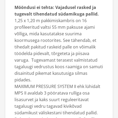
Mööndusi ei tehta: Vajadusel rasked ja
tugevalt tihendatud südamikuga pallid.
1,25 x 1,20 m pakkimiskambris on 16
profileeritud valtsi 55 mm paksuse ajami
võlliga, mida kasutatakse suurima
koormusega rootorites. See tähendab, et
tihedalt pakitud raskeid palle on võimalik
töödelda pidevalt, tõrgeteta ja piisava
varuga. Tugevamast terasest valmistatud
tagaluugi vedrustus koos raamiga on samuti
disainitud pikemat kasutusiga silmas
pidades.
MAXIMUM PRESSURE SYSTEM II ehk lühidalt
MPS II avaldab 3 pööratava rulliga osa
lisasurvet ja kaks suurt reguleeritavat
tagaluugi vedru tagavad kivikõvad
südamikust väliskestani tihendatud pallid.