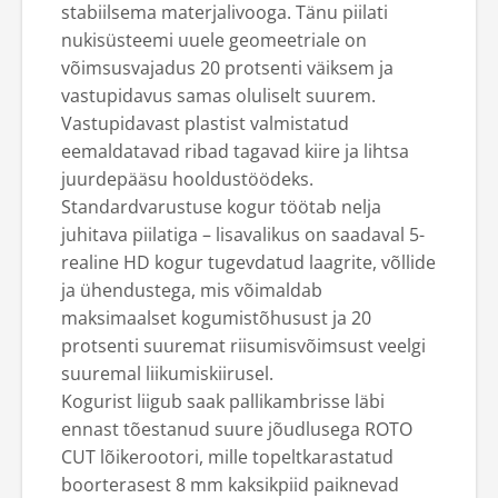
stabiilsema materjalivooga. Tänu piilati
nukisüsteemi uuele geomeetriale on
võimsusvajadus 20 protsenti väiksem ja
vastupidavus samas oluliselt suurem.
Vastupidavast plastist valmistatud
eemaldatavad ribad tagavad kiire ja lihtsa
juurdepääsu hooldustöödeks.
Standardvarustuse kogur töötab nelja
juhitava piilatiga – lisavalikus on saadaval 5-
realine HD kogur tugevdatud laagrite, võllide
ja ühendustega, mis võimaldab
maksimaalset kogumistõhusust ja 20
protsenti suuremat riisumisvõimsust veelgi
suuremal liikumiskiirusel.
Kogurist liigub saak pallikambrisse läbi
ennast tõestanud suure jõudlusega ROTO
CUT lõikerootori, mille topeltkarastatud
boorterasest 8 mm kaksikpiid paiknevad