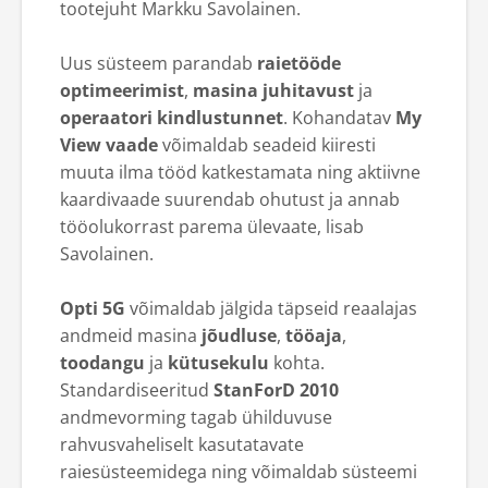
tootejuht Markku Savolainen.
Uus süsteem parandab
raietööde
optimeerimist
,
masina juhitavust
ja
operaatori kindlustunnet
. Kohandatav
My
View vaade
võimaldab seadeid kiiresti
muuta ilma tööd katkestamata ning aktiivne
kaardivaade suurendab ohutust ja annab
tööolukorrast parema ülevaate, lisab
Savolainen.
Opti 5G
võimaldab jälgida täpseid reaalajas
andmeid masina
jõudluse
,
tööaja
,
toodangu
ja
kütusekulu
kohta.
Standardiseeritud
StanForD 2010
andmevorming tagab ühilduvuse
rahvusvaheliselt kasutatavate
raiesüsteemidega ning võimaldab süsteemi