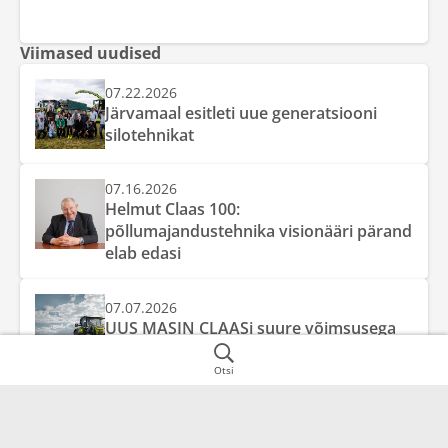
Viimased uudised
07.22.2026
Järvamaal esitleti uue generatsiooni
silotehnikat
07.16.2026
Helmut Claas 100:
põllumajandustehnika visionääri pärand
elab edasi
07.07.2026
UUS MASIN CLAASi suure võimsusega
traktorite klassis – AXION 8
Otsi