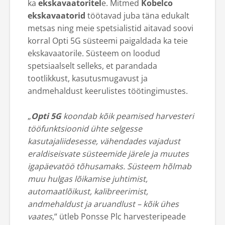
ka
ekskavaatoritel
e. Mitmed
Kobelco
ekskavaatorid
töötavad juba täna edukalt
metsas ning meie spetsialistid aitavad soovi
korral Opti 5G süsteemi paigaldada ka teie
ekskavaatorile. Süsteem on loodud
spetsiaalselt selleks, et parandada
tootlikkust, kasutusmugavust ja
andmehaldust keerulistes töötingimustes.
„
Opti 5G
koondab kõik peamised harvesteri
tööfunktsioonid ühte selgesse
kasutajaliidesesse, vähendades vajadust
eraldiseisvate süsteemide järele ja muutes
igapäevatöö tõhusamaks. Süsteem hõlmab
muu hulgas lõikamise juhtimist,
automaatlõikust, kalibreerimist,
andmehaldust ja aruandlust – kõik ühes
vaates
,“ ütleb Ponsse Plc harvesteripeade