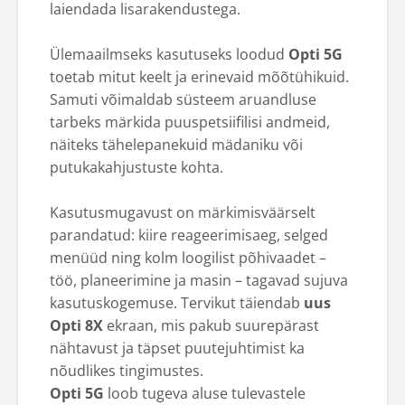
laiendada lisarakendustega.
Ülemaailmseks kasutuseks loodud
Opti 5G
toetab mitut keelt ja erinevaid mõõtühikuid.
Samuti võimaldab süsteem aruandluse
tarbeks märkida puuspetsiifilisi andmeid,
näiteks tähelepanekuid mädaniku või
putukakahjustuste kohta.
Kasutusmugavust on märkimisväärselt
parandatud: kiire reageerimisaeg, selged
menüüd ning kolm loogilist põhivaadet –
töö, planeerimine ja masin – tagavad sujuva
kasutuskogemuse. Tervikut täiendab
uus
Opti 8X
ekraan, mis pakub suurepärast
nähtavust ja täpset puutejuhtimist ka
nõudlikes tingimustes.
Opti 5G
loob tugeva aluse tulevastele