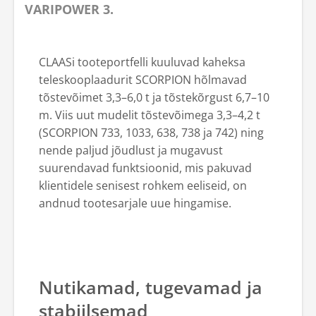
VARIPOWER 3.
CLAASi tooteportfelli kuuluvad kaheksa
teleskooplaadurit SCORPION hõlmavad
tõstevõimet 3,3–6,0 t ja tõstekõrgust 6,7–10
m. Viis uut mudelit tõstevõimega 3,3–4,2 t
(SCORPION 733, 1033, 638, 738 ja 742) ning
nende paljud jõudlust ja mugavust
suurendavad funktsioonid, mis pakuvad
klientidele senisest rohkem eeliseid, on
andnud tootesarjale uue hingamise.
Nutikamad, tugevamad ja
stabiilsemad