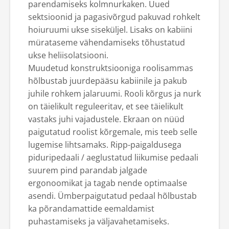
parendamiseks kolmnurkaken. Uued
sektsioonid ja pagasivõrgud pakuvad rohkelt
hoiuruumi ukse siseküljel. Lisaks on kabiini
mürataseme vähendamiseks tõhustatud
ukse heliisolatsiooni.
Muudetud konstruktsiooniga roolisammas
hõlbustab juurdepääsu kabiinile ja pakub
juhile rohkem jalaruumi. Rooli kõrgus ja nurk
on täielikult reguleeritav, et see täielikult
vastaks juhi vajadustele. Ekraan on nüüd
paigutatud roolist kõrgemale, mis teeb selle
lugemise lihtsamaks. Ripp-paigaldusega
piduripedaali / aeglustatud liikumise pedaali
suurem pind parandab jalgade
ergonoomikat ja tagab nende optimaalse
asendi. Ümberpaigutatud pedaal hõlbustab
ka põrandamattide eemaldamist
puhastamiseks ja väljavahetamiseks.