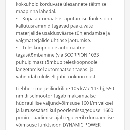
kokkuhoid korduvate ülesannete täitmisel
maapinna lähedal.
• Kopa automaatse raputamise funktsioon:
kallutusrammid tagavad paakuvate
materjalide usaldusväärse tühjendamise ja
valgmaterjalide ühtlase jaotumise.
• Teleskoopnoole automaatne
tagasitõmbamine (v.a SCORPION 1033
puhul): mast tõmbub teleskoopnoole
langetamisel automaatselt tagasi ja
vähendab oluliselt juhi töökoormust.
Liebherri neljasilindriline 105 kW / 143 hj, 550
nm diiselmootor tagab maksimaalse
hüdraulilise väljundvõimsuse 160 l/m vaiksel
ja kütusesäästlikul pöörlemissagedusel 1600
p/min. Laadimise ajal reguleerib dünaamilise
võimsuse funktsioon DYNAMIC POWER