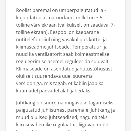
Roolist paremal on ümberpaigutatud ja -
kujundatud armatuurlaud, millel on 3,5-
tolline värviekraan (valikuliselt on saadaval 7-
tolline ekraan). Eespool on käepärane
nutitelefoniriiul ning vasakul uus kütte- ja
kliimaseadme juhtseade. Temperatuuri ja
nüüd ka ventilaatorit saab kolmeastmelise
reguleerimise asemel reguleerida sujuvalt.
Kliimaseade on asendatud jahutustõhusust
oluliselt suurendava uue, suurema
versiooniga, mis tagab, et kabiin jääb ka
kuumadel päevadel alati jahedaks.
Juhtkang on suurema mugavuse tagamiseks
paigutatud juhiistmest paremale. Juhtkang ja
muud olulised juhtseadised, nagu näiteks
kiirusevahemike regulaator, liiguvad nüüd