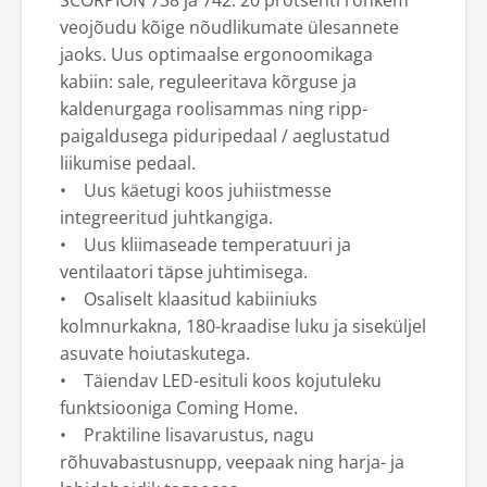
SCORPION 738 ja 742: 20 protsenti rohkem
veojõudu kõige nõudlikumate ülesannete
jaoks. Uus optimaalse ergonoomikaga
kabiin: sale, reguleeritava kõrguse ja
kaldenurgaga roolisammas ning ripp-
paigaldusega piduripedaal / aeglustatud
liikumise pedaal.
• Uus käetugi koos juhiistmesse
integreeritud juhtkangiga.
• Uus kliimaseade temperatuuri ja
ventilaatori täpse juhtimisega.
• Osaliselt klaasitud kabiiniuks
kolmnurkakna, 180-kraadise luku ja siseküljel
asuvate hoiutaskutega.
• Täiendav LED-esituli koos kojutuleku
funktsiooniga Coming Home.
• Praktiline lisavarustus, nagu
rõhuvabastusnupp, veepaak ning harja- ja