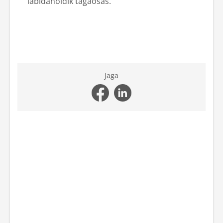
labidahoidik tagaosas.
Jaga