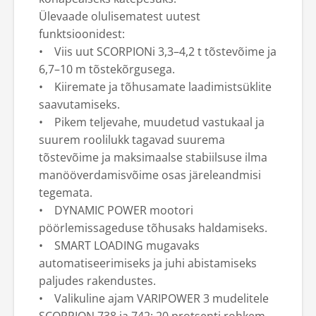
Ülevaade olulisematest uutest
funktsioonidest:
• Viis uut SCORPIONi 3,3–4,2 t tõstevõime ja
6,7–10 m tõstekõrgusega.
• Kiiremate ja tõhusamate laadimistsüklite
saavutamiseks.
• Pikem teljevahe, muudetud vastukaal ja
suurem roolilukk tagavad suurema
tõstevõime ja maksimaalse stabiilsuse ilma
manööverdamisvõime osas järeleandmisi
tegemata.
• DYNAMIC POWER mootori
pöörlemissageduse tõhusaks haldamiseks.
• SMART LOADING mugavaks
automatiseerimiseks ja juhi abistamiseks
paljudes rakendustes.
• Valikuline ajam VARIPOWER 3 mudelitele