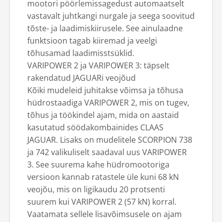
mootori pöörlemissagedust automaatselt
vastavalt juhtkangi nurgale ja seega soovitud
tõste- ja laadimiskiirusele. See ainulaadne
funktsioon tagab kiiremad ja veelgi
tõhusamad laadimisstsüklid.
VARIPOWER 2 ja VARIPOWER 3: täpselt
rakendatud JAGUARi veojõud
Kõiki mudeleid juhitakse võimsa ja tõhusa
hüdrostaadiga VARIPOWER 2, mis on tugev,
tõhus ja töökindel ajam, mida on aastaid
kasutatud söödakombainides CLAAS
JAGUAR. Lisaks on mudelitele SCORPION 738
ja 742 valikuliselt saadaval uus VARIPOWER
3. See suurema kahe hüdromootoriga
versioon kannab ratastele üle kuni 68 kN
veojõu, mis on ligikaudu 20 protsenti
suurem kui VARIPOWER 2 (57 kN) korral.
Vaatamata sellele lisavõimsusele on ajam