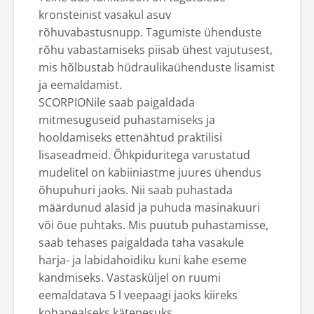
kronsteinist vasakul asuv
rõhuvabastusnupp. Tagumiste ühenduste
rõhu vabastamiseks piisab ühest vajutusest,
mis hõlbustab hüdraulikaühenduste lisamist
ja eemaldamist.
SCORPIONile saab paigaldada
mitmesuguseid puhastamiseks ja
hooldamiseks ettenähtud praktilisi
lisaseadmeid. Õhkpiduritega varustatud
mudelitel on kabiiniastme juures ühendus
õhupuhuri jaoks. Nii saab puhastada
määrdunud alasid ja puhuda masinakuuri
või õue puhtaks. Mis puutub puhastamisse,
saab tehases paigaldada taha vasakule
harja- ja labidahoidiku kuni kahe eseme
kandmiseks. Vastasküljel on ruumi
eemaldatava 5 l veepaagi jaoks kiireks
kohapealseks kätepesuks.