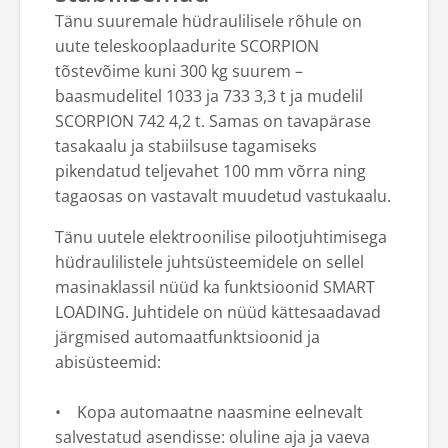
Tänu suuremale hüdraulilisele rõhule on
uute teleskooplaadurite SCORPION
tõstevõime kuni 300 kg suurem –
baasmudelitel 1033 ja 733 3,3 t ja mudelil
SCORPION 742 4,2 t. Samas on tavapärase
tasakaalu ja stabiilsuse tagamiseks
pikendatud teljevahet 100 mm võrra ning
tagaosas on vastavalt muudetud vastukaalu.
Tänu uutele elektroonilise pilootjuhtimisega
hüdraulilistele juhtsüsteemidele on sellel
masinaklassil nüüd ka funktsioonid SMART
LOADING. Juhtidele on nüüd kättesaadavad
järgmised automaatfunktsioonid ja
abisüsteemid:
• Kopa automaatne naasmine eelnevalt
salvestatud asendisse: oluline aja ja vaeva