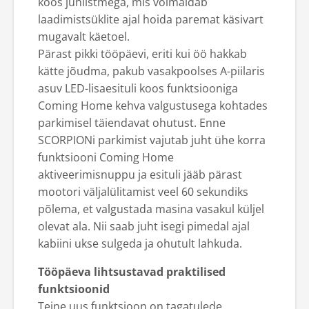
koos juhiistmega, mis võimaldab
laadimistsüklite ajal hoida paremat käsivart
mugavalt käetoel.
Pärast pikki tööpäevi, eriti kui öö hakkab
kätte jõudma, pakub vasakpoolses A-piilaris
asuv LED-lisaesituli koos funktsiooniga
Coming Home kehva valgustusega kohtades
parkimisel täiendavat ohutust. Enne
SCORPIONi parkimist vajutab juht ühe korra
funktsiooni Coming Home
aktiveerimisnuppu ja esituli jääb pärast
mootori väljalülitamist veel 60 sekundiks
põlema, et valgustada masina vasakul küljel
olevat ala. Nii saab juht isegi pimedal ajal
kabiini ukse sulgeda ja ohutult lahkuda.
Tööpäeva lihtsustavad praktilised
funktsioonid
Teine uus funktsioon on tagatulede