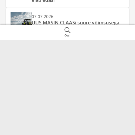
elab edasi
07.07.2026
UUS MASIN CLAASi suure võimsusega
traktorite klassis – AXION 8
Otsi
Baltic Agro Machinery AS
Ettevõtte info
75306
Harjumaa
Hea teada
Jälgige meid sotsiaalmeedias