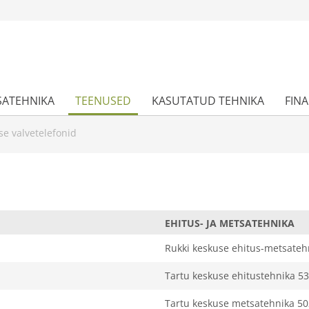
SATEHNIKA
TEENUSED
KASUTATUD TEHNIKA
FIN
e valvetelefonid
EHITUS- JA METSATEHNIKA
Rukki keskuse ehitus-metsateh
Tartu keskuse ehitustehnika 5
Tartu keskuse metsatehnika 50