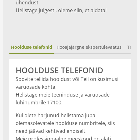
ühendust.
Helistage julgesti, oleme siin, et aidata!
Hoolduse telefonid
Hooajajärgne ekspertülevaatus
Trakto
HOOLDUSE TELEFONID
Soovite tellida hooldust või Teil on küsimusi
varuosade kohta.
Helistage meie teeninduse ja varuosade
lühinumbrile 17100.
Kui olete harjunud helistama juba
olemasolevatele hoolduse numbritele, siis
need jäävad kehtivad endiselt.
Meie professionaalne meeskond on alati