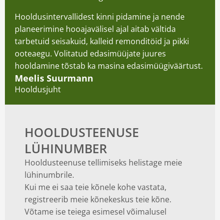
Hooldusintervallidest kinni pidamine ja nende
planeerimine hooajavälisel ajal aitab vältida
tarbetuid seisakuid, kalleid remonditöid ja pikki
ooteaegu. Volitatud edasimüüjate juures
hooldamine tõstab ka masina edasimüügiväärtust.
Meelis Suurmann
Hooldusjuht
HOOLDUSTEENUSE
LÜHINUMBER
Hooldusteenuse tellimiseks helistage meie
lühinumbrile.
Kui me ei saa teie kõnele kohe vastata,
registreerib meie kõnekeskus teie kõne.
Võtame ise teiega esimesel võimalusel