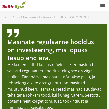
Baltic Agro Machinery Estonia
TEENUSED
HOOLDUS
Tagasi
TEENUSED
HOOLDUS
Masinate regulaarne hooldus
on investeering, mis lõpuks
VARUOSAD
tasub end ära.
Me kuuleme tihti kuidas räägitakse, et masinad
vajavad regulaarset hooldust ning see on väga
oluline. Tänapäeva masinatelt nõutakse palju, ja
tehnoloogia kiire arengu tõttu on masinad
muutunud keerulisemaks. Need masinad suudavad
teha täna rohkem tööd, kui kunagi varem. Seetõttu
ootame neilt kõrget tõhusust, töökindlust ja
minimaalset seisakuaega.