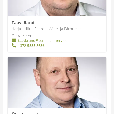
Taavi Rand
Harju-, Hiiu-, Saare-, Lääne- ja Pärnumaa
Müügiesindaja
taavi.rand@ba-machinery.ee
+372 5335 8636