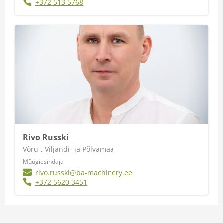
+372 513 5768
Rivo Russki
Võru-, Viljandi- ja Põlvamaa
Müügiesindaja
rivo.russki@ba-machinery.ee
+372 5620 3451