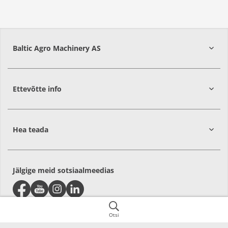
Baltic Agro Machinery AS
Ettevõtte info
75306
Harjumaa
Hea teada
Jälgige meid sotsiaalmeedias
Otsi