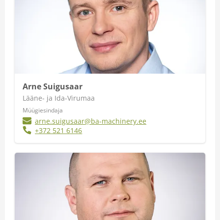
Arne Suigusaar
Lääne- ja Ida-Virumaa
Müügiesindaja
arne.suigusaar@ba-machinery.ee
+372 521 6146