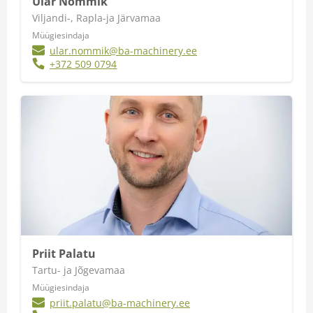
Ülar Nõmmik
Viljandi-, Rapla-ja Järvamaa
Müügiesindaja
ular.nommik@ba-machinery.ee
+372 509 0794
Priit Palatu
Tartu- ja Jõgevamaa
Müügiesindaja
priit.palatu@ba-machinery.ee