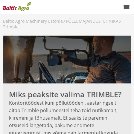
Baltic Agro Machinery Estonia
PÕLLUMAJANDUSTEHNIKA
Trimble
USTEHNIKA
Miks peaksite valima TRIMBLE?
Kontoritöödest kuni põllutöödeni, aastaringselt
aitab Trimble põllumeestel teha töid nutikamalt,
kiiremini ja tõhusamalt. Et saaksite paremini
otsuseid langetada, pakume andmete
integreerimist, mis võimaldab farmeritel koguda,