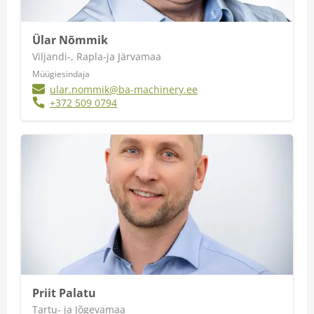
Ülar Nõmmik
Viljandi-, Rapla-ja Järvamaa
Müügiesindaja
ular.nommik@ba-machinery.ee
+372 509 0794
Priit Palatu
Tartu- ja Jõgevamaa