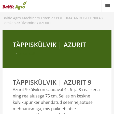
Baltic Agro Machinery Estonia
PÕLLUMAJANDUSTEHNIKA
Lemken
Külvamine
AZURIT
DUSTEHNIKA
TÄPPISKÜLVIK | AZURIT
Lähemalt
TÄPPISKÜLVIK | AZURIT 9
Azurit 9 külvik on saadaval 4-, 6- ja 8-realisena
ning realaiusega 75 cm. Selles on keskne
külvikupunker ühendatud seemnejaotuse
mehhanismiga, mis paikneb otse