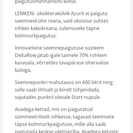
paigutusmehhanismi kohal.
LEMKENi üksikterakülvik Azurit ei paiguta
seemneid ühe reana, vaid üksteise suhtes
nihkes kaksikreana, tulemuseks täpne
kolmnurkpaigutus.
Innovatiivne seemnepaigutuse süsteem
DeltaRow jätab igale taimele 70% rohkem
kasvuala, võrreldes tavapärase üherealise
külviga.
Seemnepunkri mahutavus on 600 liitrit ning
selle saab lihtsalt ja kiirelt tühjendada,
vajutades punkril olevale Start-nupule.
Avadega kettad, mis on paigutatud
sümmeetriliselt nihkesse, tagavad seemnete
täpse kolmnurkpaigutuse, mille alla saab
paigutada keskse väetiseriba. Avadega ketaste