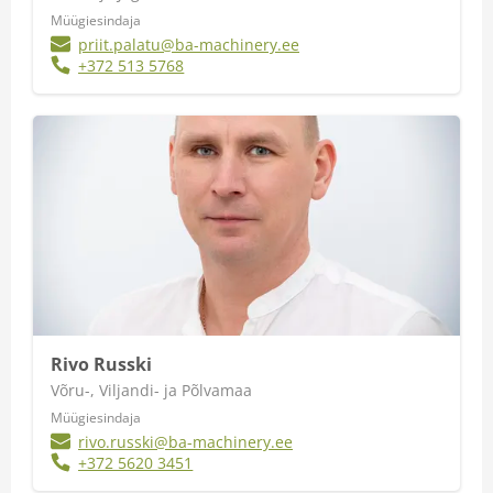
Müügiesindaja
priit.palatu@ba-machinery.ee
+372 513 5768
Rivo Russki
Võru-, Viljandi- ja Põlvamaa
Müügiesindaja
rivo.russki@ba-machinery.ee
+372 5620 3451