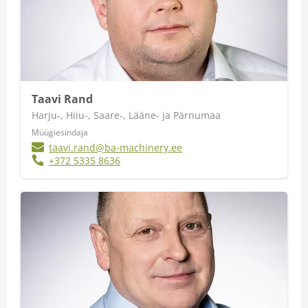
Taavi Rand
Harju-, Hiiu-, Saare-, Lääne- ja Pärnumaa
Müügiesindaja
taavi.rand@ba-machinery.ee
+372 5335 8636