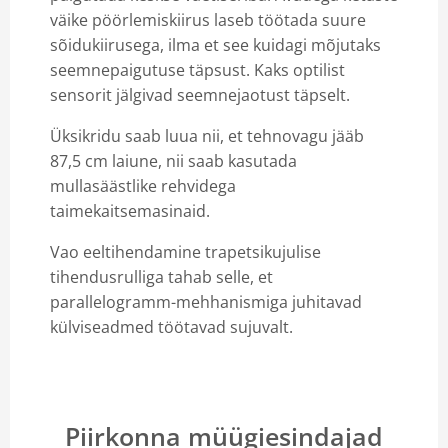
väike pöörlemiskiirus laseb töötada suure
sõidukiirusega, ilma et see kuidagi mõjutaks
seemnepaigutuse täpsust. Kaks optilist
sensorit jälgivad seemnejaotust täpselt.
Üksikridu saab luua nii, et tehnovagu jääb
87,5 cm laiune, nii saab kasutada
mullasäästlike rehvidega
taimekaitsemasinaid.
Vao eeltihendamine trapetsikujulise
tihendusrulliga tahab selle, et
parallelogramm-mehhanismiga juhitavad
külviseadmed töötavad sujuvalt.
Piirkonna müügiesindajad