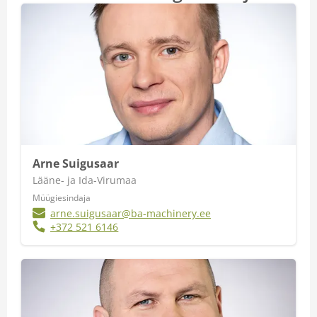
Arne Suigusaar
Lääne- ja Ida-Virumaa
Müügiesindaja
arne.suigusaar@ba-machinery.ee
+372 521 6146