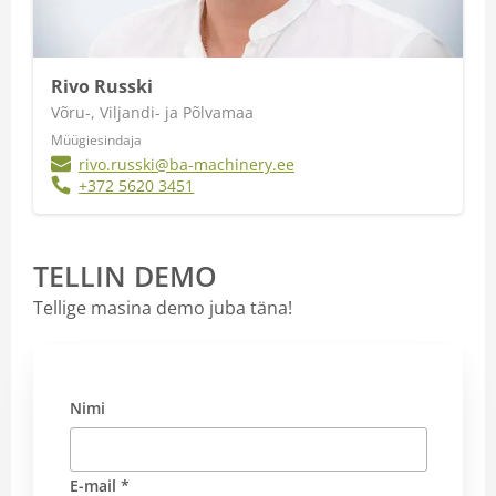
Rivo Russki
Võru-, Viljandi- ja Põlvamaa
Müügiesindaja
rivo.russki@ba-machinery.ee
+372 5620 3451
TELLIN DEMO
Tellige masina demo juba täna!
Nimi
E-mail *