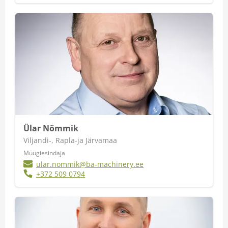
Ülar Nõmmik
Viljandi-, Rapla-ja Järvamaa
Müügiesindaja
ular.nommik@ba-machinery.ee
+372 509 0794