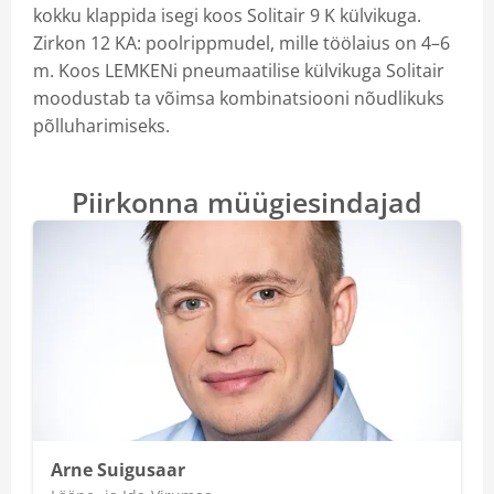
kokku klappida isegi koos Solitair 9 K külvikuga.
Zirkon 12 KA: poolrippmudel, mille töölaius on 4–6
m. Koos LEMKENi pneumaatilise külvikuga Solitair
moodustab ta võimsa kombinatsiooni nõudlikuks
põlluharimiseks.
Piirkonna müügiesindajad
Arne Suigusaar