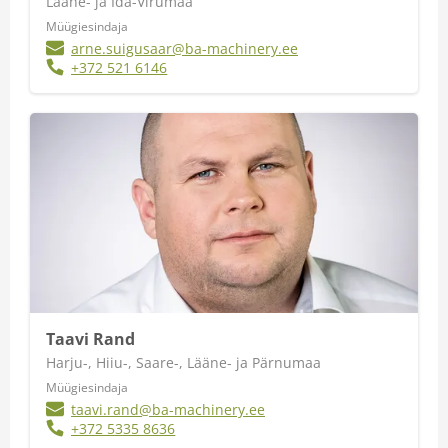
Lääne- ja Ida-Virumaa
Müügiesindaja
arne.suigusaar@ba-machinery.ee
+372 521 6146
Taavi Rand
Harju-, Hiiu-, Saare-, Lääne- ja Pärnumaa
Müügiesindaja
taavi.rand@ba-machinery.ee
+372 5335 8636