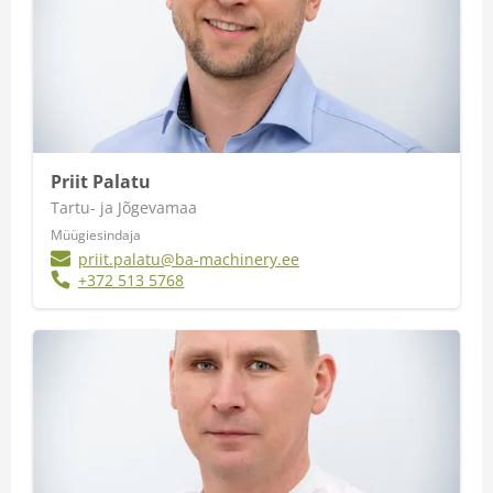
Priit Palatu
Tartu- ja Jõgevamaa
Müügiesindaja
priit.palatu@ba-machinery.ee
+372 513 5768