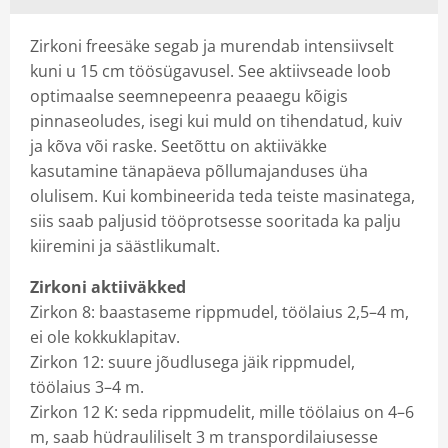
Zirkoni freesäke segab ja murendab intensiivselt
kuni u 15 cm töösügavusel. See aktiivseade loob
optimaalse seemnepeenra peaaegu kõigis
pinnaseoludes, isegi kui muld on tihendatud, kuiv
ja kõva või raske. Seetõttu on aktiiväkke
kasutamine tänapäeva põllumajanduses üha
olulisem. Kui kombineerida teda teiste masinatega,
siis saab paljusid tööprotsesse sooritada ka palju
kiiremini ja säästlikumalt.
Zirkoni aktiiväkked
Zirkon 8: baastaseme rippmudel, töölaius 2,5–4 m,
ei ole kokkuklapitav.
Zirkon 12: suure jõudlusega jäik rippmudel,
töölaius 3–4 m.
Zirkon 12 K: seda rippmudelit, mille töölaius on 4–6
m, saab hüdrauliliselt 3 m transpordilaiusesse