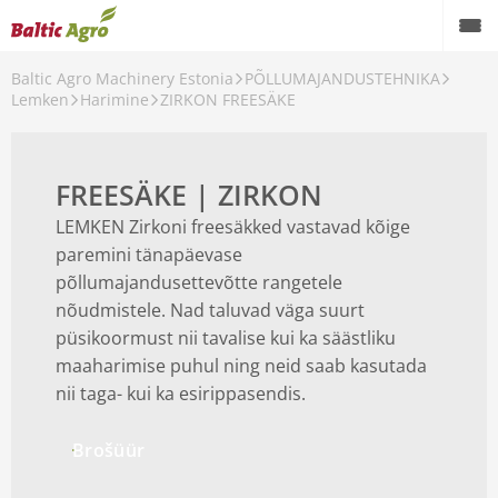
Baltic Agro Machinery Estonia
PÕLLUMAJANDUSTEHNIKA
Lemken
Harimine
ZIRKON FREESÄKE
DUSTEHNIKA
FREESÄKE | ZIRKON
LEMKEN Zirkoni freesäkked vastavad kõige
paremini tänapäevase
põllumajandusettevõtte rangetele
nõudmistele. Nad taluvad väga suurt
püsikoormust nii tavalise kui ka säästliku
maaharimise puhul ning neid saab kasutada
nii taga- kui ka esirippasendis.
Brošüür