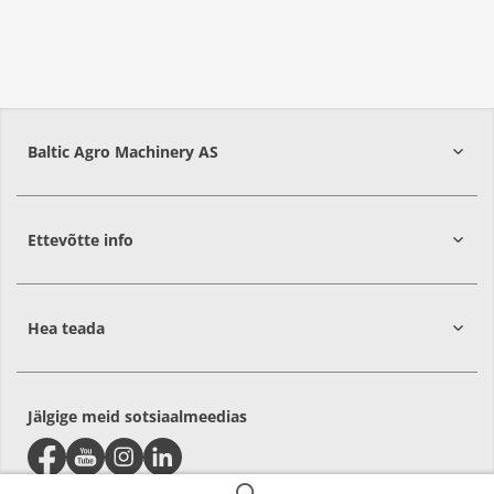
Baltic Agro Machinery AS
Ettevõtte info
75306
Harjumaa
Hea teada
Jälgige meid sotsiaalmeedias