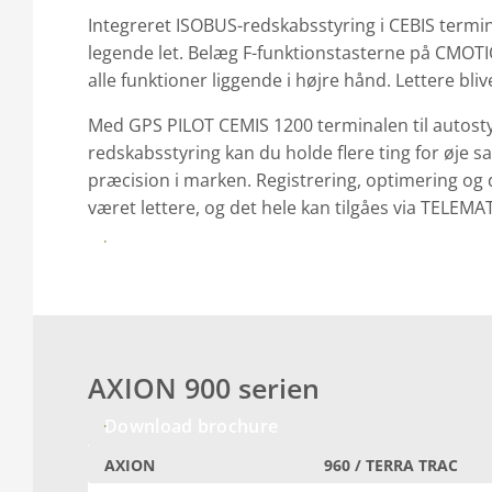
Integreret ISOBUS-redskabsstyring i CEBIS termi
legende let. Belæg F-funktionstasterne på CMOT
alle funktioner liggende i højre hånd. Lettere bliv
Med GPS PILOT CEMIS 1200 terminalen til autost
redskabsstyring kan du holde flere ting for øje 
præcision i marken. Registrering, optimering og 
været lettere, og det hele kan tilgåes via TELEM
Læs mere om digitale løsninger fra CLAAS
AXION 900 serien
Download brochure
AXION
960 / TERRA TRAC