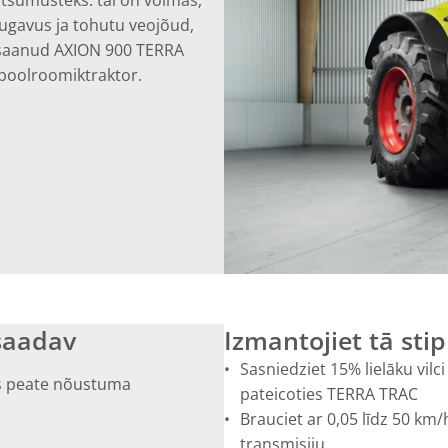
gavus ja tohutu veojõud,
saanud AXION 900 TERRA
 poolroomiktraktor.
esaadav
Izmantojiet tā sti
Sasniedziet 15% lielāku vil
ks peate nõustuma
pateicoties TERRA TRAC
Brauciet ar 0,05 līdz 50 km/
transmisiju