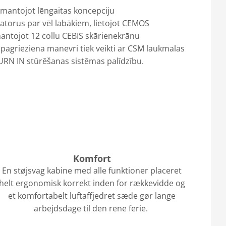
izmantojot lēngaitas koncepciju
atorus par vēl labākiem, lietojot CEMOS
zmantojot 12 collu CEBIS skārienekrānu
i pagrieziena manevri tiek veikti ar CSM laukmalas
N IN stūrēšanas sistēmas palīdzību.
Komfort
En støjsvag kabine med alle funktioner placeret
helt ergonomisk korrekt inden for rækkevidde og
et komfortabelt luftaffjedret sæde gør lange
arbejdsdage til den rene ferie.