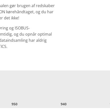
nalen gør brugen af redskaber
ION kørehåndtaget, og du har
er det ikke!
yring og ISOBUS-
samtidig, og du opnår optimal
dataindsamling har aldrig
ATICS.
950
940