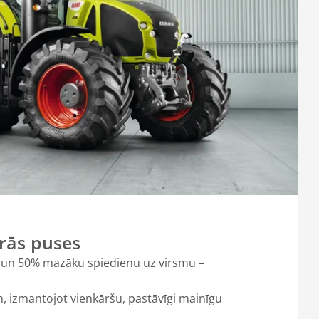
prās puses
ci un 50% mazāku spiedienu uz virsmu –
h, izmantojot vienkāršu, pastāvīgi mainīgu