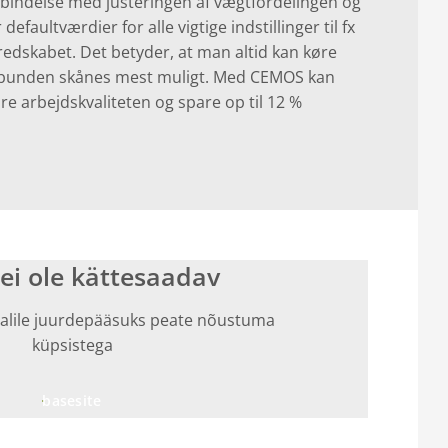
rbindelse med justeringen af vægtfordelingen og
faultværdier for alle vigtige indstillinger til fx
edskabet. Det betyder, at man altid kan køre
rdbunden skånes mest muligt. Med CEMOS kan
e arbejdskvaliteten og spare op til 12 %
ei ole kättesaadav
alile juurdepääsuks peate nõustuma
küpsistega
basesite