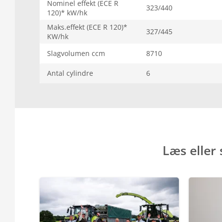
Nominel effekt (ECE R
323/440
120)* kW/hk
Maks.effekt (ECE R 120)*
327/445
KW/hk
Slagvolumen ccm
8710
Antal cylindre
6
Læs eller