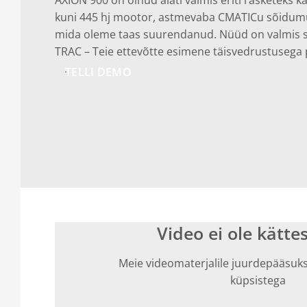
kuni 445 hj mootor, astmevaba CMATICu sõidumu
mida oleme taas suurendanud. Nüüd on valmis 
TRAC – Teie ettevõtte esimene täisvedrustusega
TELLI DEMO
Video ei ole kätt
Meie videomaterjalile juurdepääsu
küpsistega