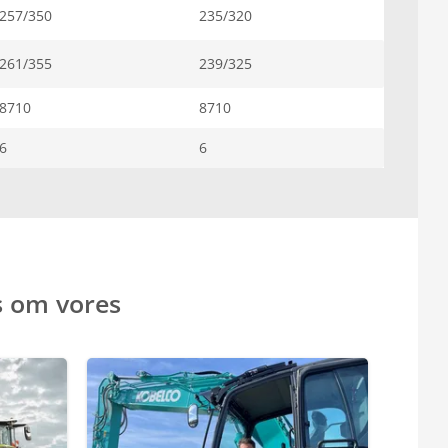
257/350
235/320
261/355
239/325
8710
8710
6
6
s om vores