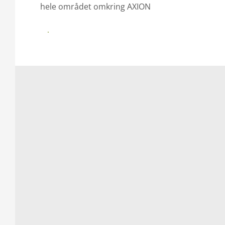
hele området omkring AXION
Se mere på CLAAS.DK