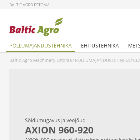
BALTIC AGRO ESTONIA
PÕLLUMAJANDUSTEHNIKA
EHITUSTEHNIKA
MET
Baltic Agro Machinery Estonia
PÕLLUMAJANDUSTEHNIKA
CL
Sõidumugavus ja veojõud
AXION 960-920
AXION 900 on olnud alati valmis eriti rasketeks k