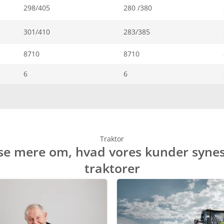
298/405
280 /380
301/410
283/385
8710
8710
6
6
Traktor
 se mere om, hvad vores kunder syne
traktorer