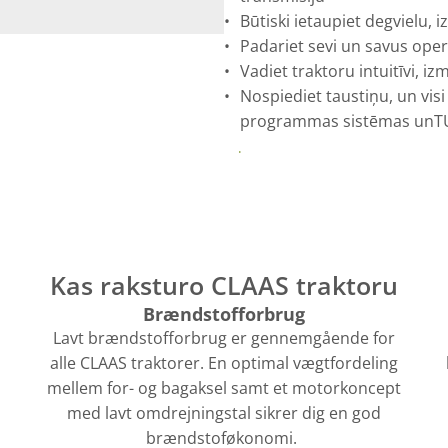
Būtiski ietaupiet degvielu, 
Padariet sevi un savus oper
Vadiet traktoru intuitīvi, i
Nospiediet taustiņu, un vis
programmas sistēmas unTUR
Download brochure her
Kas raksturo CLAAS traktoru
Brændstofforbrug
Lavt brændstofforbrug er gennemgående for
alle CLAAS traktorer. En optimal vægtfordeling
l
mellem for- og bagaksel samt et motorkoncept
med lavt omdrejningstal sikrer dig en god
brændstoføkonomi.