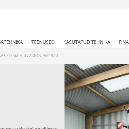
SATEHNIKA
TEENUSED
KASUTATUD TEHNIKA
FIN
AAS
Traktorid
AXION 960-920
atsumusteks: tal on võimas,