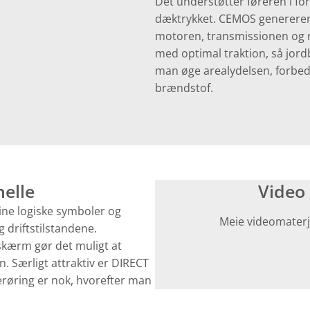
Det understøtter føreren i fo
dæktrykket. CEMOS genererer de
motoren, transmissionen og r
med optimal traktion, så jo
man øge arealydelsen, forbedr
brændstof.
nelle
Video 
ne logiske symboler og
Meie videomaterj
g driftstilstandene.
kærm gør det muligt at
in. Særligt attraktiv er DIRECT
røring er nok, hvorefter man