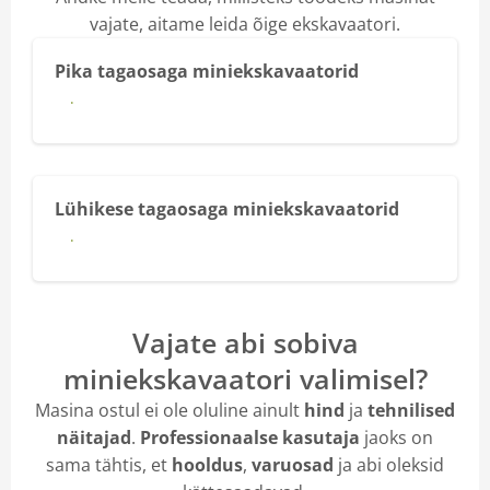
vajate, aitame leida õige ekskavaatori.
Pika tagaosaga miniekskavaatorid
Lähemalt
Lühikese tagaosaga miniekskavaatorid
Lähemalt
Vajate abi sobiva
miniekskavaatori valimisel?
Masina ostul ei ole oluline ainult
hind
ja
tehnilised
näitajad
.
Professionaalse kasutaja
jaoks on
sama tähtis, et
hooldus
,
varuosad
ja abi oleksid