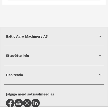
Baltic Agro Machinery AS
Ettevõtte info
75306
Harjumaa
Hea teada
Jälgige meid sotsiaalmeedias