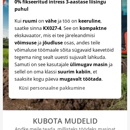
0% fikseeritud intress 3-aastase liisingu
puhul
Kui
ruumi
on
vähe
ja töö on
keeruline
,
saatke sinna
KX027-4
. See on
kompaktne
ekskavaator, mis ei tee järeleandmisi
võimsuse
ja
jõudluse
osas, andes teile
võimaluse töömaale sõita sügavaid kaevetöid
tegema ning sealt uuesti sujuvalt lahkuda.
Samuti on see kasutajale
ülimugav masin
ja
sellel on oma klassi
suurim kabiin
, et
saaksite kogu päeva
mugavalt töötada
.
Küsi personaalne pakkumine
KUBOTA MUDELID
Andke meile teada, millisteks töödeks masinat