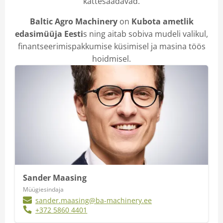
kättesaadavad.
Baltic Agro Machinery
on
Kubota ametlik
edasimüüja Eesti
s ning aitab sobiva mudeli valikul,
finantseerimispakkumise küsimisel ja masina töös
hoidmisel.
Sander Maasing
Müügiesindaja
sander.maasing@ba-machinery.ee
+372 5860 4401