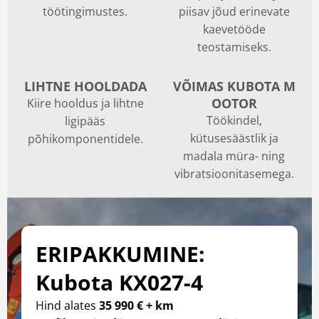
töötingimustes.
piisav jõud erinevate
kaevetööde
teostamiseks.
LIHTNE HOOLDADA
VÕIMAS KUBOTA M
OOTOR
Kiire hooldus ja lihtne
Töökindel,
ligipääs
kütusesäästlik ja
põhikomponentidele.
madala müra- ning
vibratsioonitasemega.
ERIPAKKUMINE:
Kubota KX027-4
Hind alates
35 990 € + km