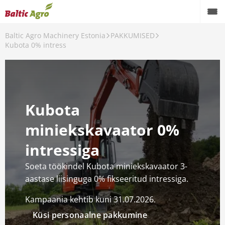
Baltic Agro Machinery Estonia
PAKKUMISED
Kubota 0% intress
Kubota
miniekskavaator 0%
intressiga
Soeta töökindel Kubota miniekskavaator 3-
aastase liisinguga 0% fikseeritud intressiga.
Kampaania kehtib kuni 31.07.2026.
Küsi personaalne pakkumine