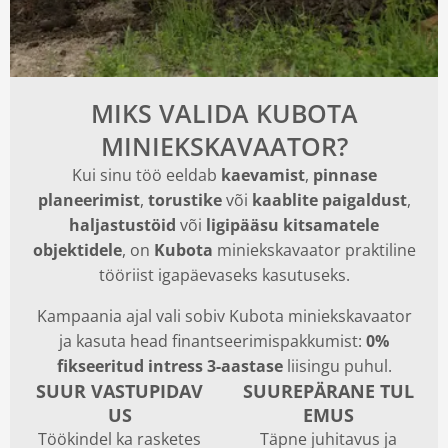
MIKS VALIDA KUBOTA
MINIEKSKAVAATOR?
Kui sinu töö eeldab
kaevamist
,
pinnase
planeerimist
,
torustike
või
kaablite paigaldust
,
haljastustöid
või
ligipääsu kitsamatele
objektidele
, on
Kubota
miniekskavaator praktiline
tööriist igapäevaseks kasutuseks.
Kampaania ajal vali sobiv Kubota miniekskavaator
ja kasuta head finantseerimispakkumist:
0%
fikseeritud intress 3-aastase
liisingu puhul.
SUUR VASTUPIDAV
SUUREPÄRANE TUL
US
EMUS
Töökindel ka rasketes
Täpne juhitavus ja