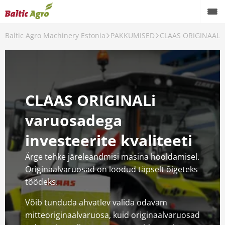
Baltic Agro Machinery Estonia
PAKKUMISED
CLAAS ORIGINAAL
CLAAS ORIGINALi
varuosadega
investeerite kvaliteeti
Ärge tehke järeleandmisi masina hooldamisel.
Originaalvaruosad on loodud täpselt õigeteks
töödeks.
Võib tunduda ahvatlev valida odavam
mitteoriginaalvaruosa, kuid originaalvaruosad