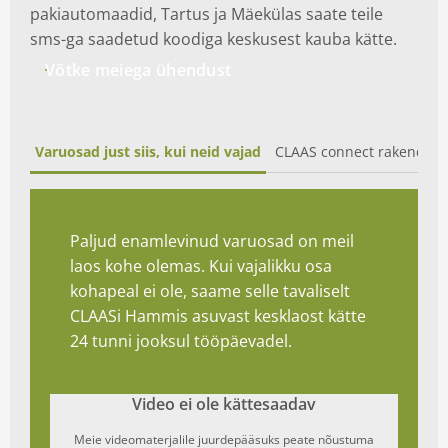
pakiautomaadid, Tartus ja Mäekülas saate teile
sms-ga saadetud koodiga keskusest kauba kätte.
Võtke meiega ühendust
Varuosad just siis, kui neid vajad
CLAAS connect rakendus
Paljud enamlevinud varuosad on meil
laos kohe olemas. Kui vajalikku osa
kohapeal ei ole, saame selle tavaliselt
CLAASi Hammis asuvast kesklaost kätte
24 tunni jooksul tööpäevadel.
Video ei ole kättesaadav
Meie videomaterjalile juurdepääsuks peate nõustuma