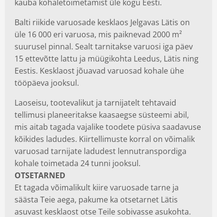
kauba kohaletoimetamist üle kogu Eesti.
Balti riikide varuosade kesklaos Jelgavas Lätis on
üle 16 000 eri varuosa, mis paiknevad 2000 m²
suurusel pinnal. Sealt tarnitakse varuosi iga päev
15 ettevõtte lattu ja müügikohta Leedus, Lätis ning
Eestis. Kesklaost jõuavad varuosad kohale ühe
tööpäeva jooksul.
Laoseisu, tootevalikut ja tarnijatelt tehtavaid
tellimusi planeeritakse kaasaegse süsteemi abil,
mis aitab tagada vajalike toodete püsiva saadavuse
kõikides ladudes. Kiirtellimuste korral on võimalik
varuosad tarnijate ladudest lennutranspordiga
kohale toimetada 24 tunni jooksul.
OTSETARNED
Et tagada võimalikult kiire varuosade tarne ja
säästa Teie aega, pakume ka otsetarnet Lätis
asuvast kesklaost otse Teile sobivasse asukohta.