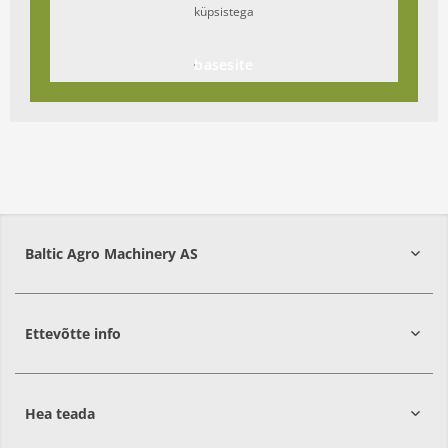
küpsistega
basesite
Baltic Agro Machinery AS
Ettevõtte info
75306
Harjumaa
Hea teada