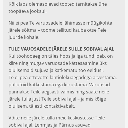
Kõik laos olemasolevad tooted tarnitakse ühe
tööpäeva jooksul.
Nii ei pea Te varuosadele lähimasse müügikohta
järele sõitma – toome tellitud kauba otse Teie
juurde kohale.
TULE VAUOSADELE JÄRELE SULLE SOBIVAL AJAL
Kui tööhooaeg on täies hoos ja iga tund loeb, on
kiire ning mugav varuosade kättesaamine üks
olulisemaid sujuva ja katkematu töö eeldusi.
Te ei pea ettevõtte lahtiolekuaegadega arvestama,
põllutöid katkestama ega kiirustama. Varuosad
pannakse Teile aegsasti valmis ning saate neile
järele tulla just Teile sobival ajal – ja mis kõige
olulisem, täiesti kontaktivabalt.
Võite neile järele tulla meie keskustesse Teile
sobival ajal. Lehmjas ja Pärnus asuvad