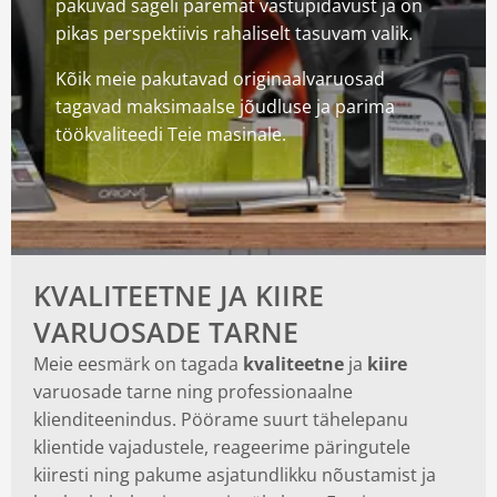
pakuvad sageli paremat vastupidavust ja on
pikas perspektiivis rahaliselt tasuvam valik.
Kõik meie pakutavad originaalvaruosad
tagavad maksimaalse jõudluse ja parima
töökvaliteedi Teie masinale.
KVALITEETNE JA KIIRE
VARUOSADE TARNE
Meie eesmärk on tagada
kvaliteetne
ja
kiire
varuosade tarne ning professionaalne
klienditeenindus. Pöörame suurt tähelepanu
klientide vajadustele, reageerime päringutele
kiiresti ning pakume asjatundlikku nõustamist ja