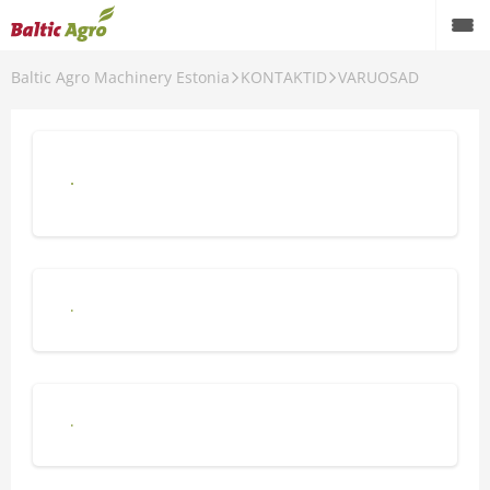
Baltic Agro Machinery Estonia
KONTAKTID
VARUOSAD
Põllumajandustehnika varuosade
spetsialistid
Ehitustehnika varuosade spetsialistid
TSIOON
Metsatehnika varuosade spetsialistid