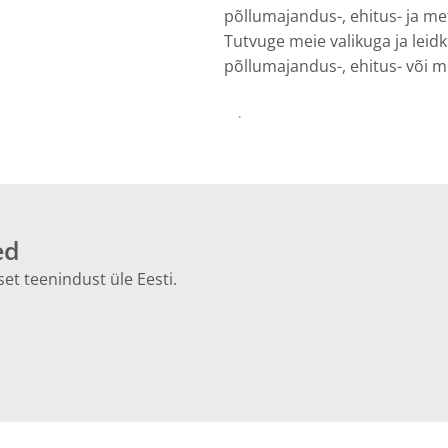
põllumajandus-, ehitus- ja met
Tutvuge meie valikuga ja lei
põllumajandus-, ehitus- või 
Lähemalt
ed
et teenindust üle Eesti.