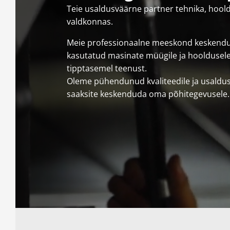
Teie usaldusväärne partner tehnika, hool
valdkonnas.
Meie professionaalne meeskond keskendub
kasutatud masinate müügile ja hooldusel
tipptasemel teenust.
Oleme pühendunud kvaliteedile ja usaldus
saaksite keskenduda oma põhitegevusele.