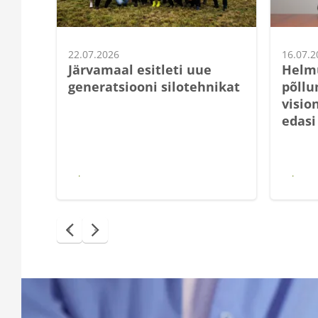
22.07.2026
16.07.2
Järvamaal esitleti uue
Helmu
generatsiooni silotehnikat
põll
visio
edasi
Loe edasi
Loe 