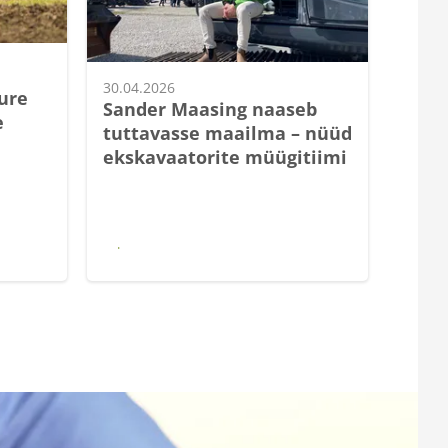
07.04.
30.04.2026
ure
Kuts
Sander Maasing naaseb
e
Klie
tuttavasse maailma – nüüd
ekskavaatorite müügitiimi
Loe edasi
Loe