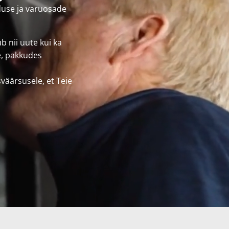
duse ja varuosade
 nii uute kui ka
e, pakkudes
väärsusele, et Teie