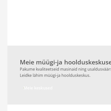
Meie müügi-ja hoolduskeskus
Pakume kvaliteetseid masinaid ning usaldusväärs
Leidke lähim müügi-ja hoolduskeskus.
Meie keskused