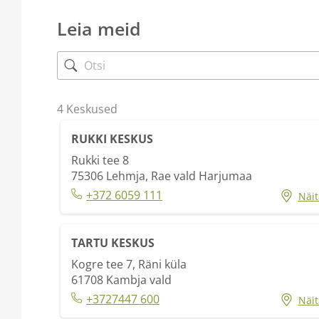
Leia meid
4
Keskused
RUKKI KESKUS
Rukki tee 8
75306
Lehmja, Rae vald Harjumaa
+372 6059 111
Näit
TARTU KESKUS
Kogre tee 7, Räni küla
61708
Kambja vald
+3727447 600
Näit