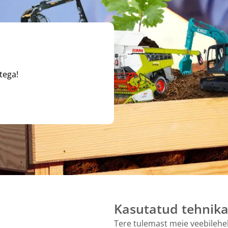
tega!
Kasutatud tehnik
Tere tulemast meie veebilehel