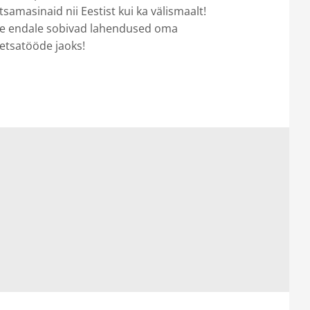
samasinaid nii Eestist kui ka välismaalt!
dke endale sobivad lahendused oma
metsatööde jaoks!