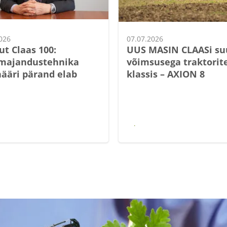
026
07.07.2026
t Claas 100:
UUS MASIN CLAASi su
umajandustehnika
võimsusega traktorit
nääri pärand elab
klassis – AXION 8
edasi
Loe edasi